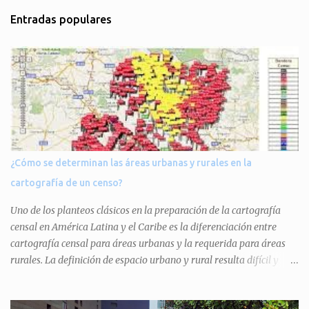
t
Entradas populares
a
r
i
o
s
¿Cómo se determinan las áreas urbanas y rurales en la
cartografía de un censo?
Uno de los planteos clásicos en la preparación de la cartografía
censal en América Latina y el Caribe es la diferenciación entre
cartografía censal para áreas urbanas y la requerida para áreas
rurales. La definición de espacio urbano y rural resulta difícil y
circular porque la definición de uno se hace por defecto con el otro.
El espacio rural (o el espacio periurbano, que comprende el espacio