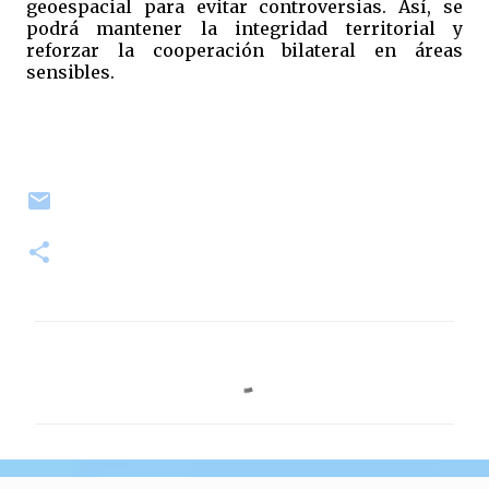
geoespacial para evitar controversias. Así, se
podrá mantener la integridad territorial y
reforzar la cooperación bilateral en áreas
sensibles.
C
o
m
e
n