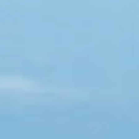
los numerosos logros de las estadísticas oficiales”, reconociendo su
importancia para el desarrollo socio-económico de los países y
como base de la democracia. La resolución de Naciones Unidas re...