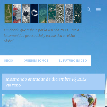
Ir al contenido principal
Fundación que trabaja por la Agenda 2030 junto a
la comunidad geoespacial y estadística en el Sur
Global.
INICIO
QUIENES SOMOS
EL FUTURO ES GEO
Mostrando entradas de diciembre 16, 2012
VER TODO
E