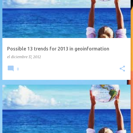
n
t
r
a
d
a
Possible 13 trends for 2013 in geoinformation
s
el
diciembre 17, 2012
0