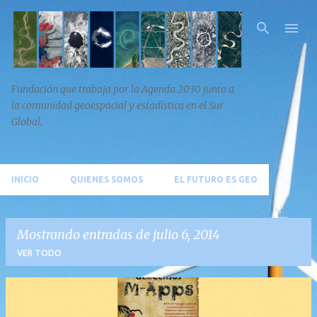
Ir al contenido principal
Fundación que trabaja por la Agenda 2030 junto a
la comunidad geoespacial y estadística en el Sur
Global.
INICIO
QUIENES SOMOS
EL FUTURO ES GEO
Mostrando entradas de julio 6, 2014
VER TODO
E