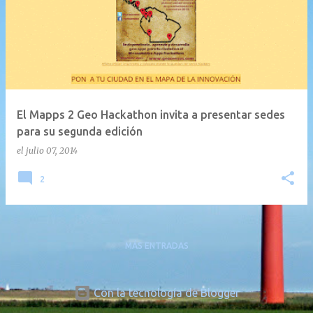
n
t
r
a
d
a
El Mapps 2 Geo Hackathon invita a presentar sedes
s
para su segunda edición
el
julio 07, 2014
2
MÁS ENTRADAS
Con la tecnología de Blogger