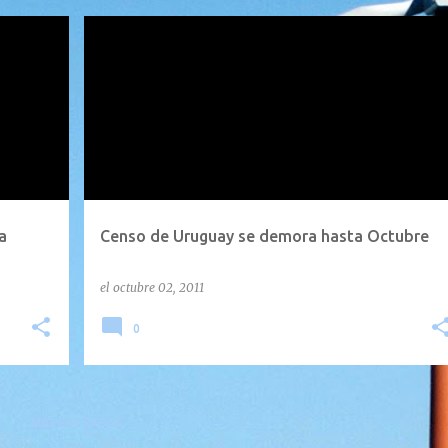
CENSO
CENSO 2011
DEMORA
URUGUAY
+
a
Censo de Uruguay se demora hasta Octubre
el
octubre 02, 2011
0
MÁS ENTRADAS