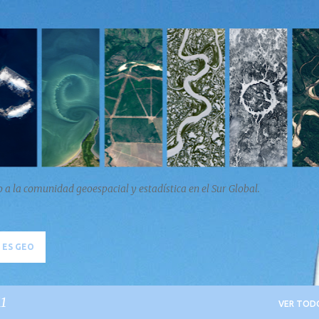
Ir al contenido principal
a la comunidad geoespacial y estadística en el Sur Global.
 ES GEO
11
VER TOD